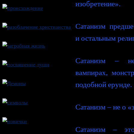
изобретение».
Сатанизм предше
и остальным рели
Сатанизм – не
вампирах, монст
подобной ерунде.
Сатанизм – не о «
Сатанизм – эт