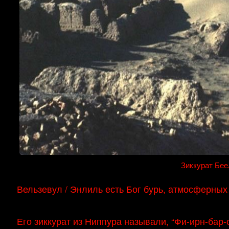
Зиккурат Бее
Вельзевул / Энлиль есть Бог бурь, атмосферных 
Его зиккурат из Ниппура называли, “Фи-ирн-бар-