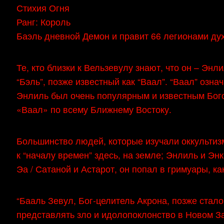
Стихия Огня
Ранг: Король
Баэль дневной Демон и правит 66 легионами ду
Те, кто близки к Вельзевулу знают, что он – Эн
“Бэль”, позже известный как “Ваал”. “Ваал” озна
Энлиль был очень популярным и известным Богом
«Ваал» по всему Ближнему Востоку.
Большинство людей, которые изучали оккультизм 
к “началу времен” здесь, на земле; Энлиль и Эн
Эа / Сатаной и Астарот, он попал в гримуары, к
“Бааль Зевул, Бог-целитель Акрона, позже стало
представлять зло и идолопоклонство в Новом За