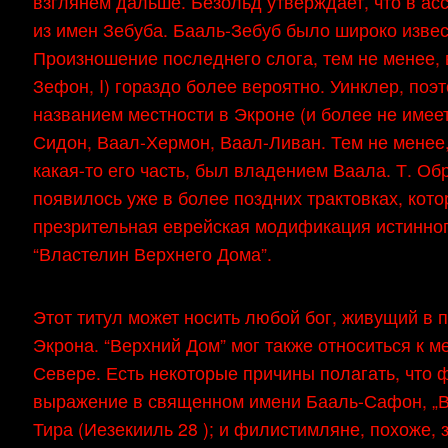
взглянем дальше. Безольд утверждает, что в асс
из имен Зебуба. Бааль-Зебуб было широко извес
Произношение последнего слога, тем не менее, 
Зефон, I) гораздо более вероятно. Уинклер, поэ
названием местности в Экроне (и более не имеет
Сидон, Ваал-Хермон, Ваал-Ливан. Тем не менее, 
какая-то его часть, был владением Ваала. Т. Обр
появилось уже в более поздних трактовках, кот
презрительная еврейская модификация истинног
“Властелин Верхнего Дома”.
Этот титул может носить любой бог, живущий в п
Экрона. “Верхний Дом” мог также относиться к м
Севере. Есть некоторые причины полагать, что
выражение в священном имени Бааль-Сафон, „Вл
Тира (Иезекииль 28 ); и филистимляне, похоже, 