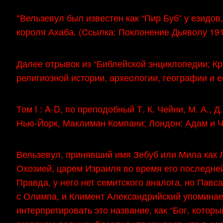
*Вельзевул был известен как “Пир Буб” у езидов
короля Ахаба. (Ссылка: Поклонение Дьяволу 191
Далее отрывок из “Библейской энциклопедии; Кр
религиозной истории, археологии, географии и 
Том I : A-D, по преподобный Т. К. Чейни, М. А., 
Нью-Йорк, Маклиман Компани; Лондон: Адам и Ч
Вельзевул, принявший имя Зебуб или Мила как Л
Охозией, царем Израиля во время его последней 
Правда, у него нет семитского аналога, но Павс
с Олимпа, и Климент Александрийский упоминает
интерпретировать это название, как “Бог, котор