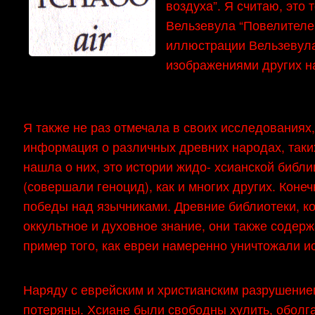
воздуха”. Я считаю, это 
Вельзевула “Повелителе
иллюстрации Вельзевула
изображениями других н
Я также не раз отмечала в своих исследованиях,
информация о различных древних народах, таких
нашла о них, это истории жидо- хсианской библи
(совершали геноцид), как и многих других. Коне
победы над язычниками. Древние библиотеки, ко
оккультное и духовное знание, они также соде
пример того, как евреи намеренно уничтожали 
Наряду с еврейским и христианским разрушением
потеряны. Хсиане были свободны хулить, оболг