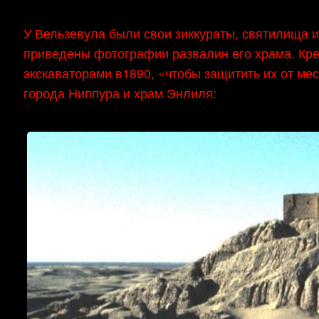
У Вельзевула были свои зиккураты, святилища и
приведены фотографии развалин его храма. Кре
экскаваторами в1890, «чтобы защитить их от ме
города Ниппура и храм Энлиля: