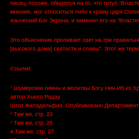
писец, похоже, обиделся на то, что титул “Влас
мнению, мог относиться либо к храму царя Соло
языческий Бог Экрона, и заменил его на “Власте
Это объяснение проливает свет на три правиль
[высокого дома] святости и славы”. Этот же тер
Ссылки:
¹ Шумерские гимны и молитвы Богу Нин-Иб из Х
автор Хьюго Радау
Штат Филадельфия. Опубликовано Департаментом
² Там же, стр. 23
³ Там же, стр. 25
4 Там же, стр. 27