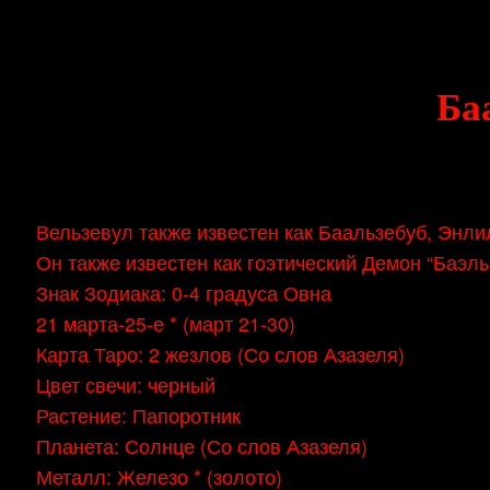
Skip
Document
to
content
Header
Ба
Вельзевул также известен как Баальзебуб, Энли
Он также известен как гоэтический Демон “Баэль
Знак Зодиака: 0-4 градуса Овна
21 марта-25-е * (март 21-30)
Карта Таро: 2 жезлов (Со слов Азазеля)
Цвет свечи: черный
Растение: Папоротник
Планета: Солнце (Со слов Азазеля)
Металл: Железо * (золото)